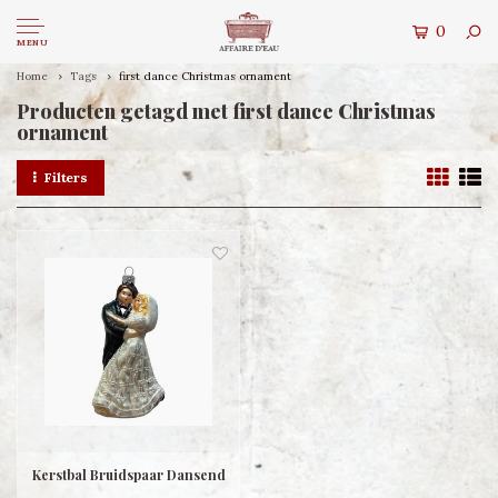
0
MENU
Home
Tags
first dance Christmas ornament
Producten getagd met first dance Christmas
ornament
Filters
Kerstbal Bruidspaar Dansend