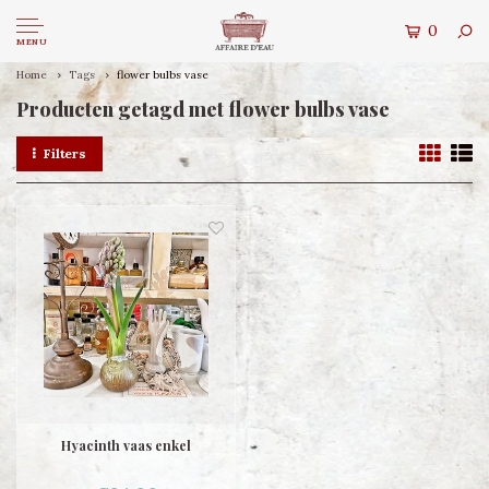
0
MENU
Home
Tags
flower bulbs vase
Producten getagd met flower bulbs vase
Filters
Hyacinth vaas enkel