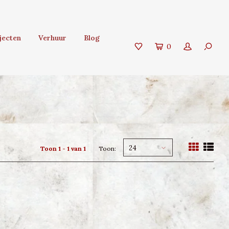
jecten
Verhuur
Blog
0
24
Toon 1 - 1 van 1
Toon: