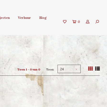
jecten
Verhuur
Blog
0
24
Toon 1 - 0 van 0
Toon: