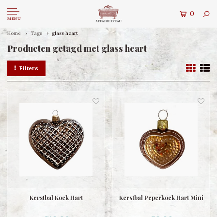
0
MENU
Home
Tags
glass heart
Producten getagd met glass heart
Filters
Kerstbal Koek Hart
Kerstbal Peperkoek Hart Mini