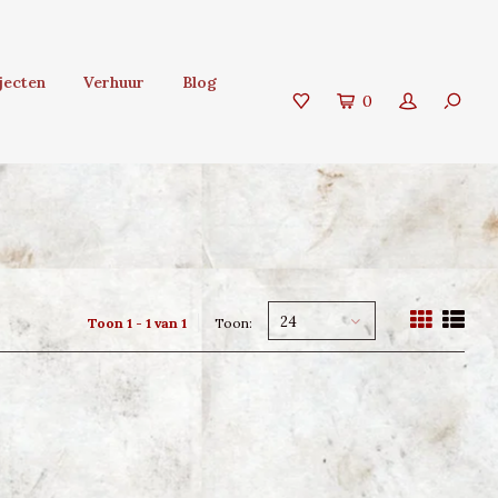
jecten
Verhuur
Blog
0
24
Toon 1 - 1 van 1
Toon: