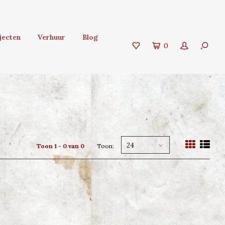
jecten
Verhuur
Blog
0
24
Toon 1 - 0 van 0
Toon: