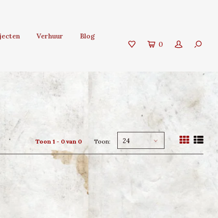
jecten
Verhuur
Blog
0
24
Toon 1 - 0 van 0
Toon: