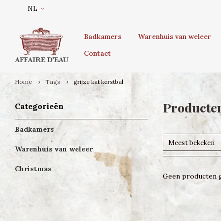
NL
Badkamers
Warenhuis van weleer
Contact
Home
Tags
grijze kat kerstbal
Producten
Categorieën
Badkamers
Meest bekeken
Warenhuis van weleer
Christmas
Geen producten g