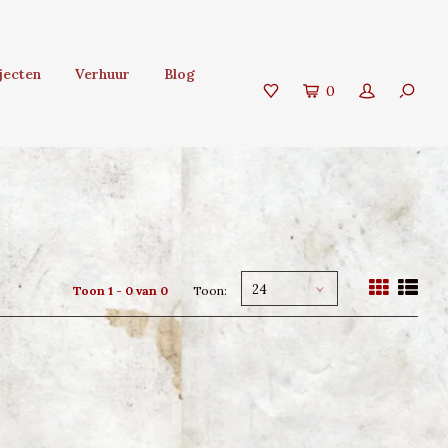
jecten
Verhuur
Blog
0
24
Toon 1 - 0 van 0
Toon: