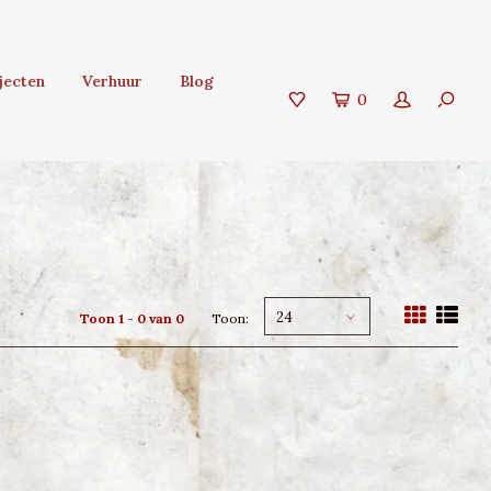
jecten
Verhuur
Blog
0
24
Toon 1 - 0 van 0
Toon: