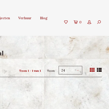
jecten
Verhuur
Blog
0
al
24
Toon 1 - 1 van 1
Toon: