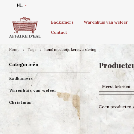
NL
Badkamers
Warenhuis van weleer
Contact
Home
Tags
hond met botje kerstversiering
Producten
Categorieën
Badkamers
Meest bekeken
Warenhuis van weleer
Christmas
Geen producten g