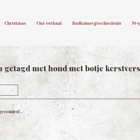
Christmas
Ons verhaal
Badkamergeschiedenis
Pro
 getagd met hond met botje kerstvers
evonden!...