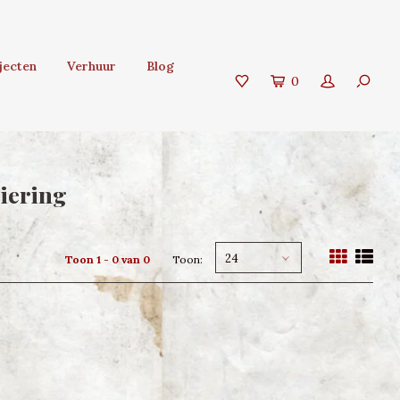
jecten
Verhuur
Blog
0
iering
24
Toon 1 - 0 van 0
Toon: