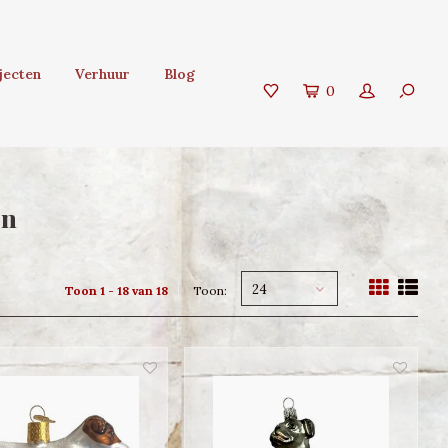
jecten
Verhuur
Blog
0
en
24
Toon 1 - 18 van 18
Toon: