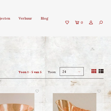
jecten
Verhuur
Blog
0
24
Toon 1 - 5 van 5
Toon: