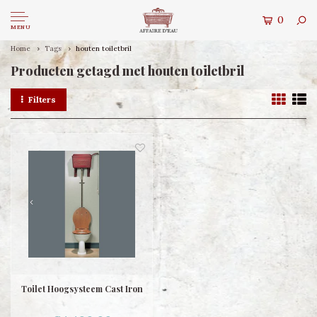
0
MENU
Home
Tags
houten toiletbril
Producten getagd met houten toiletbril
Filters
Toilet Hoogsysteem Cast Iron