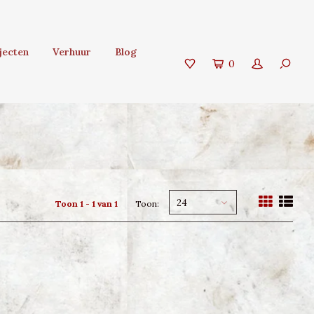
jecten
Verhuur
Blog
0
24
Toon 1 - 1 van 1
Toon: