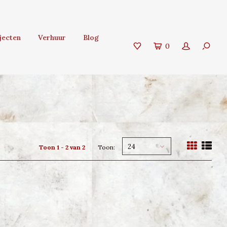
jecten
Verhuur
Blog
0
24
Toon 1 - 2 van 2
Toon: