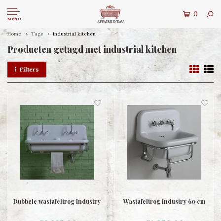
0
MENU
Home
Tags
industrial kitchen
Producten getagd met industrial kitchen
Filters
Dubbele wastafeltrog Industry
Wastafeltrog Industry 60 cm