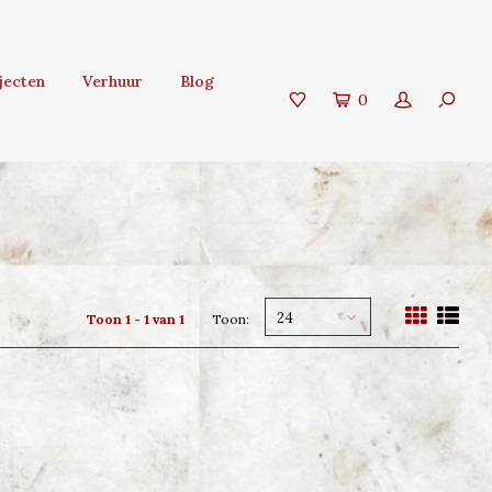
jecten
Verhuur
Blog
0
24
Toon 1 - 1 van 1
Toon: