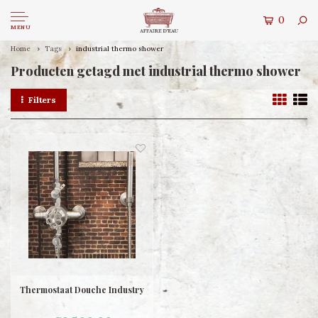
0
MENU
Home
Tags
industrial thermo shower
Producten getagd met industrial thermo shower
Filters
Thermostaat Douche Industry