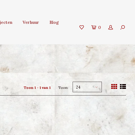
jecten
Verhuur
Blog
0
24
Toon 1 - 1 van 1
Toon: