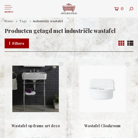
0
MENU
Home
Tags
industriële wastafel
Producten getagd met industriële wastafel
Filters
Wastafel op frame art deco
Wastafel Cloakroom