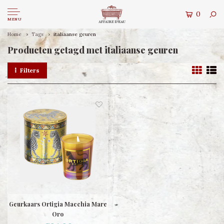
0
MENU
Home
Tags
italiaanse geuren
Producten getagd met italiaanse geuren
Filters
Geurkaars Ortigia Macchia Mare
Oro