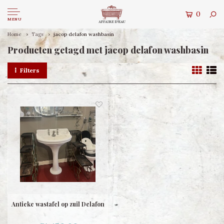
0
MENU
Home
Tags
jacop delafon washbasin
Producten getagd met jacop delafon washbasin
Filters
Antieke wastafel op zuil Delafon