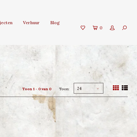
jecten
Verhuur
Blog
0
24
Toon 1 - 0 van 0
Toon: