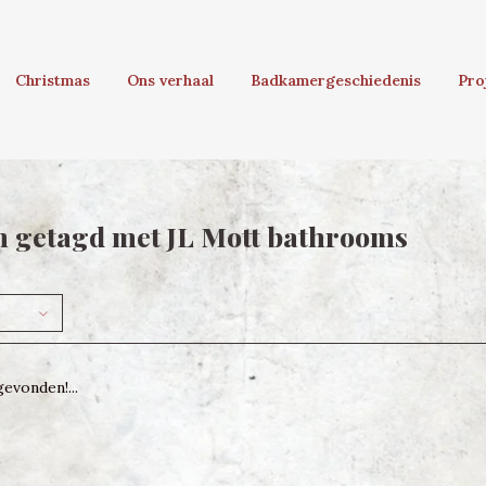
Christmas
Ons verhaal
Badkamergeschiedenis
Pro
 getagd met JL Mott bathrooms
evonden!...