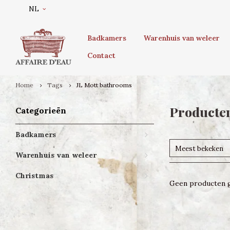
NL
Badkamers
Warenhuis van weleer
Contact
Home
Tags
JL Mott bathrooms
Producten
Categorieën
Badkamers
Meest bekeken
Warenhuis van weleer
Christmas
Geen producten g