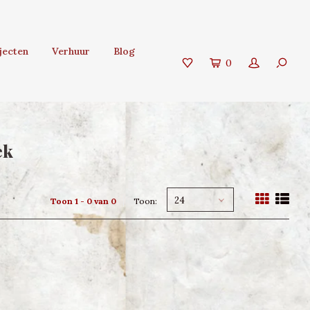
jecten
Verhuur
Blog
0
ek
24
Toon 1 - 0 van 0
Toon: