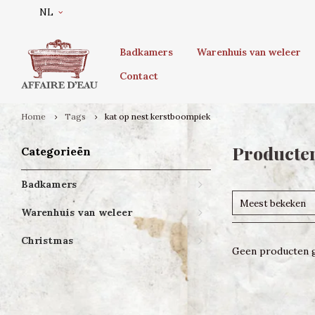
NL
Badkamers
Warenhuis van weleer
Contact
Home
Tags
kat op nest kerstboompiek
Producten
Categorieën
Badkamers
Meest bekeken
Warenhuis van weleer
Christmas
Geen producten g