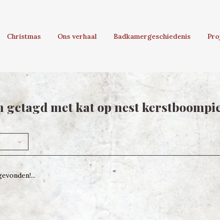
Christmas
Ons verhaal
Badkamergeschiedenis
Pro
 getagd met kat op nest kerstboompi
evonden!...