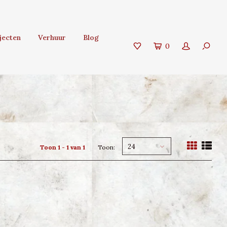
jecten
Verhuur
Blog
0
24
Toon 1 - 1 van 1
Toon: