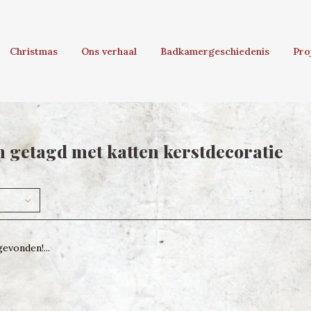
Christmas
Ons verhaal
Badkamergeschiedenis
Pro
 getagd met katten kerstdecoratie
evonden!...