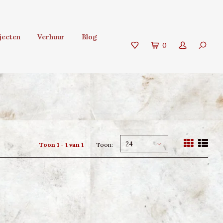
jecten
Verhuur
Blog
0
24
Toon 1 - 1 van 1
Toon: