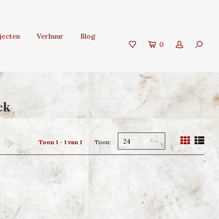
jecten
Verhuur
Blog
0
ek
24
Toon 1 - 1 van 1
Toon: