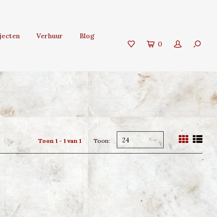
jecten
Verhuur
Blog
0
24
Toon 1 - 1 van 1
Toon: