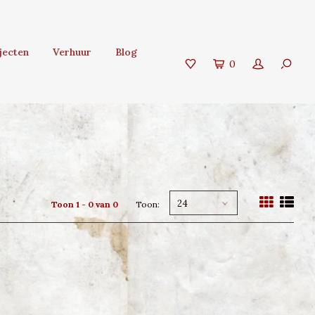
jecten
Verhuur
Blog
0
24
Toon 1 - 0 van 0
Toon: