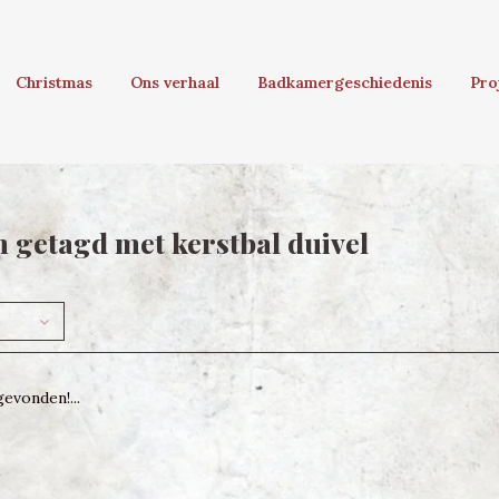
Christmas
Ons verhaal
Badkamergeschiedenis
Pro
 getagd met kerstbal duivel
evonden!...