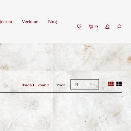
jecten
Verhuur
Blog
0
24
Toon 1 - 2 van 2
Toon: