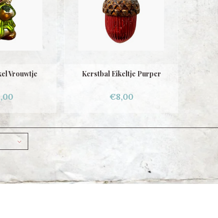
kel Vrouwtje
Kerstbal Eikeltje Purper
,00
€8,00