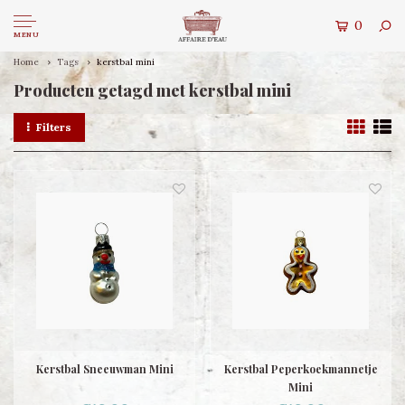
0
MENU
Home
Tags
kerstbal mini
Producten getagd met kerstbal mini
Filters
Kerstbal Sneeuwman Mini
Kerstbal Peperkoekmannetje
Mini