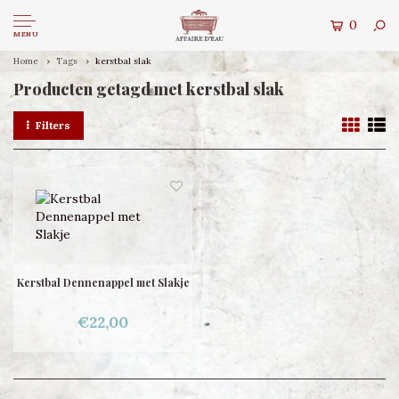
0
MENU
Home
Tags
kerstbal slak
Producten getagd met kerstbal slak
Filters
Kerstbal Dennenappel met Slakje
€22,00