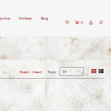
jecten
Verhuur
Blog
0
24
Toon 1 - 1 van 1
Toon: