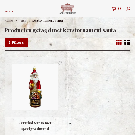
0
MENU
Home
Tags
kerstornament santa
Producten getagd met kerstornament santa
Filters
Kerstbal Santa met
Speelgoedmand