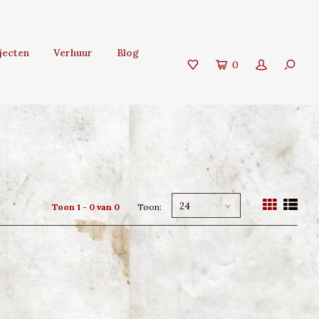
jecten
Verhuur
Blog
0
24
Toon 1 - 0 van 0
Toon: