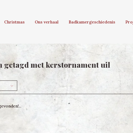
Christmas
Ons verhaal
Badkamergeschiedenis
Pro
 getagd met kerstornament uil
evonden!...