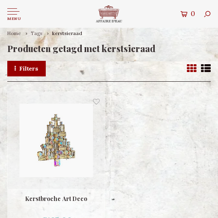
0
MENU
Home
Tags
kerstsieraad
Producten getagd met kerstsieraad
Filters
Kerstbroche Art Deco