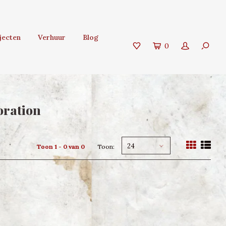
jecten
Verhuur
Blog
0
oration
24
Toon 1 - 0 van 0
Toon: