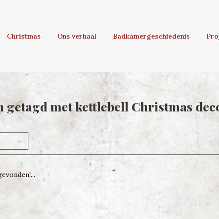
Christmas
Ons verhaal
Badkamergeschiedenis
Pro
 getagd met kettlebell Christmas dec
evonden!...