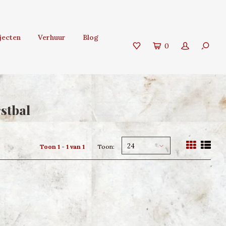
jecten
Verhuur
Blog
0
stbal
24
Toon 1 - 1 van 1
Toon: