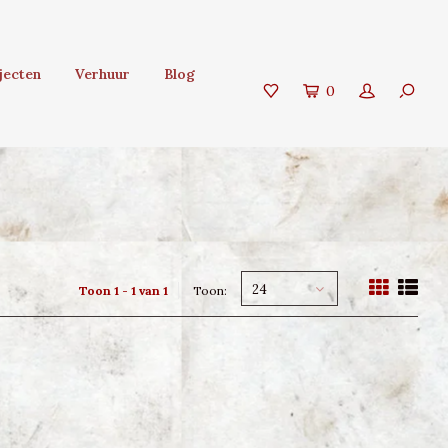
jecten
Verhuur
Blog
0
24
Toon 1 - 1 van 1
Toon: