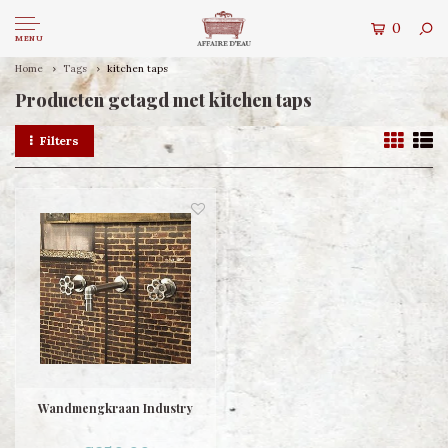
0
MENU
Home
Tags
kitchen taps
Producten getagd met kitchen taps
Filters
Wandmengkraan Industry