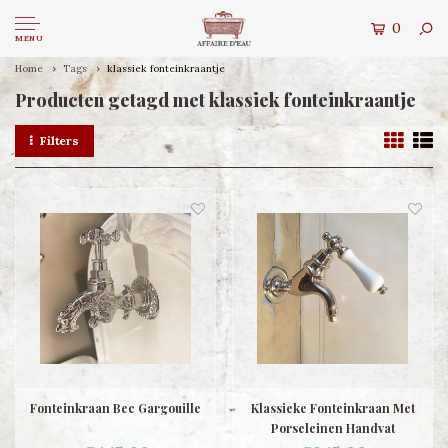
0
MENU
Home
Tags
klassiek fonteinkraantje
Producten getagd met klassiek fonteinkraantje
Filters
Fonteinkraan Bec Gargouille
Klassieke Fonteinkraan Met
Porseleinen Handvat