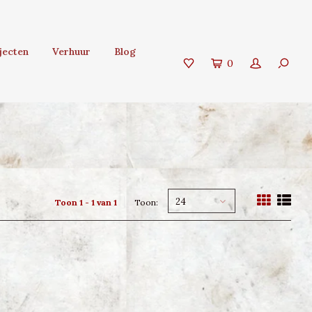
jecten
Verhuur
Blog
0
24
Toon 1 - 1 van 1
Toon: