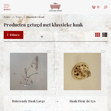
0
MENU
Home
Tags
klassieke haak
Producten getagd met klassieke haak
Filters
Roterende Haak Large
Haak Fleur de Lys