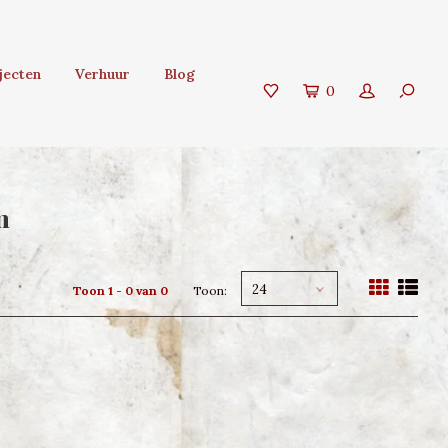
jecten
Verhuur
Blog
0
m
24
Toon 1 - 0 van 0
Toon: