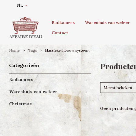
NL
Badkamers
Warenhuis van weleer
Contact
Home
Tags
klassieke inbouw systeem
Producten
Categorieën
Badkamers
Meest bekeken
Warenhuis van weleer
Christmas
Geen producten g