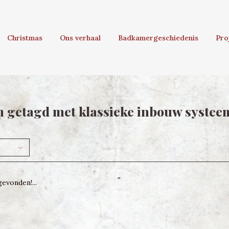
Christmas
Ons verhaal
Badkamergeschiedenis
Pro
 getagd met klassieke inbouw systee
evonden!...