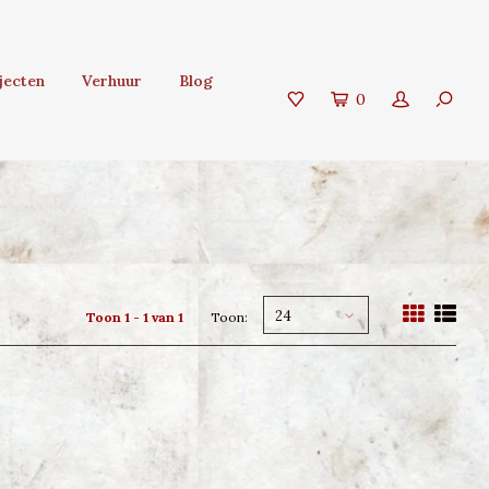
jecten
Verhuur
Blog
0
24
Toon 1 - 1 van 1
Toon: