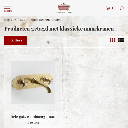
0
MENU
Home
Tags
klassieke muurkranen
Producten getagd met klassieke muurkranen
Filters
Drie gats wandmengkraan
Boston