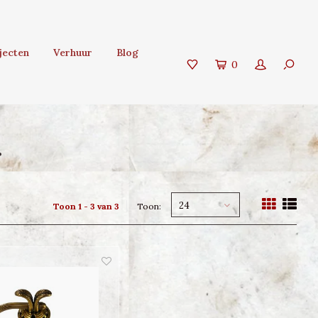
jecten
Verhuur
Blog
0
r
24
Toon 1 - 3 van 3
Toon: